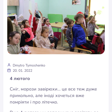
Dmytro Tymoshenko
20. 01. 2022
4 лютого
Сніг, морози завірюхи… це все теж дуже
прикольно, але іноді хочеться вже
помріяти і про літечко.