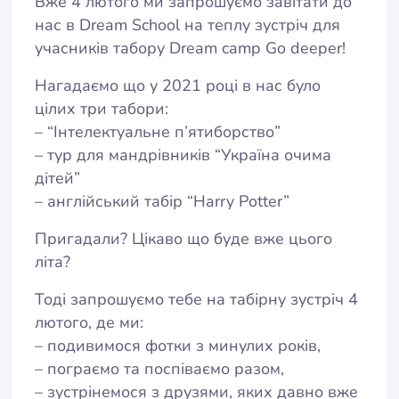
Вже 4 лютого ми запрошуємо завітати до
нас в Dream School на теплу зустріч для
учасників табору Dream camp Go deeper!
Нагадаємо що у 2021 році в нас було
цілих три табори:
– “Інтелектуальне п’ятиборство”
– тур для мандрівників “Україна очима
дітей”
– англійський табір “Harry Potter”
Пригадали? Цікаво що буде вже цього
літа?
Тоді запрошуємо тебе на табірну зустріч 4
лютого, де ми:
– подивимося фотки з минулих років,
– пограємо та поспіваємо разом,
– зустрінемося з друзями, яких давно вже