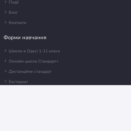
Події
Блог
Контакти
Форми навчання
Школа в Одесі 1-11 класи
Онлайн школа Стандарт+
Дистанційне стандарт
Екстернат
Інформація
Поширені запитання
Канал "Дистанційка"
Онлайн кабінет