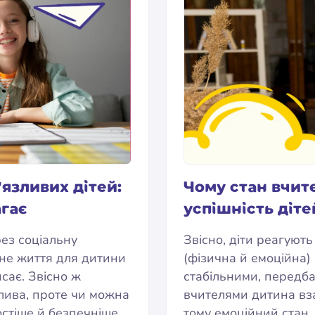
язливих дітей:
Чому стан вчит
гає
успішність діте
рез соціальну
Звісно, діти реагують
ьне життя для дитини
(фізична й емоційна)
сає. Звісно ж
стабільними, передба
жлива, проте чи можна
вчителями дитина вз
остіше й безпечніше
тому емоційний стан, 