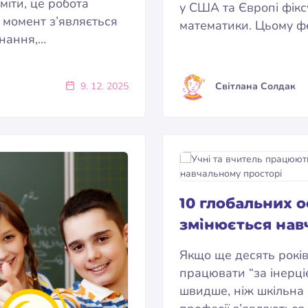
міти, це робота
у США та Європі фікс
й момент з’являється
математики. Цьому ф
знання,…
9. 12. 2025
Світлана Солдак
10 глобальних о
змінюється навч
Якщо ще десять років
працювати “за інерціє
швидше, ніж шкільна 