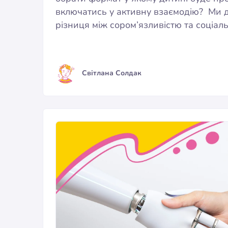
включатись у активну взаємодію? Ми д
різниця між сором’язливістю та соціа
Світлана Солдак