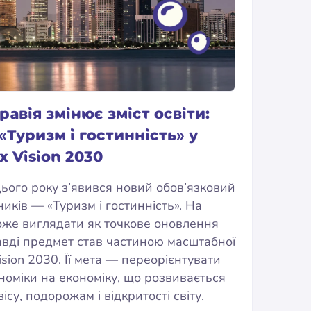
равія змінює зміст освіти:
Туризм і гостинність» у
 Vision 2030
 цього року з’явився новий обов’язковий
иків — «Туризм і гостинність». На
оже виглядати як точкове оновлення
авді предмет став частиною масштабної
ision 2030. Її мета — переорієнтувати
ономіки на економіку, що розвивається
ісу, подорожам і відкритості світу.