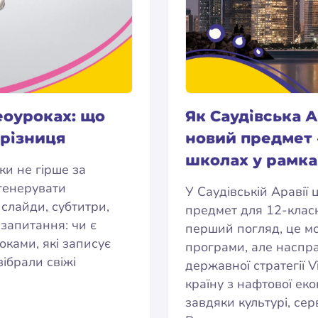
еоуроках: що
Як Саудівська А
 різниця
новий предмет «
школах у рамках
ки не гірше за
генерувати
У Саудівській Аравії
 слайди, субтитри,
предмет для 12-класн
запитання: чи є
перший погляд, це м
оками, які записує
програми, але наспр
зібрали свіжі
державної стратегії V
країну з нафтової ек
завдяки культурі, серв