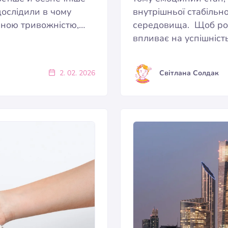
ослідили в чому
внутрішньої стабільн
льною тривожністю,…
середовища. Щоб роз
впливає на успішність
2. 02. 2026
Світлана Солдак