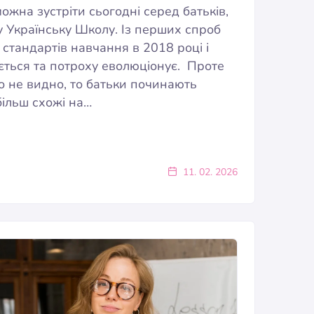
ожна зустріти сьогодні серед батьків,
 Українську Школу. Із перших спроб
тандартів навчання в 2018 році і
ться та потроху еволюціонує. Проте
о не видно, то батьки починають
більш схожі на…
11. 02. 2026