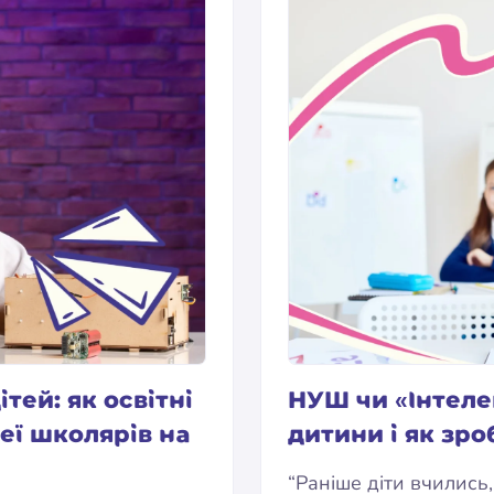
тей: як освітні
НУШ чи «Інтеле
еї школярів на
дитини і як зр
“Раніше діти вчились