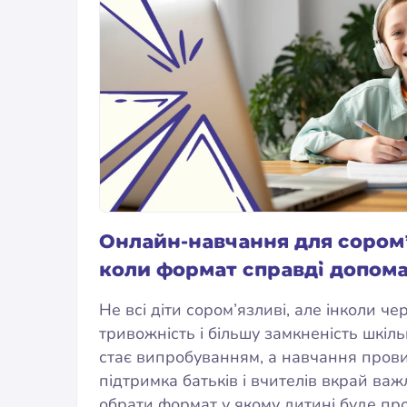
Онлайн-навчання для сором’
коли формат справді допома
Не всі діти сором’язливі, але інколи че
тривожність і більшу замкненість шкіл
стає випробуванням, а навчання прови
підтримка батьків і вчителів вкрай ва
обрати формат у якому дитині буде пр