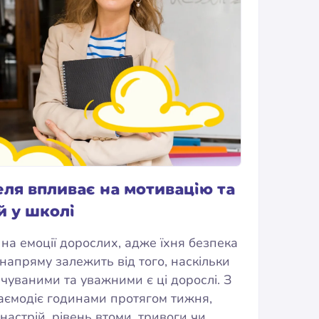
еля впливає на мотивацію та
й у школі
 на емоції дорослих, адже їхня безпека
 напряму залежить від того, наскільки
чуваними та уважними є ці дорослі. З
аємодіє годинами протягом тижня,
настрій, рівень втоми, тривоги чи