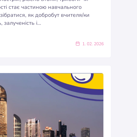
ості стає частиною навчального
ібратися, як добробут вчителя/ки
, залученість і…
1. 02. 2026