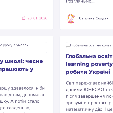
Розгляньмо,…
20. 01. 2026
Світлана Солдак
Глобальна осві
у школі: чесне
learning povert
 працюють у
робити Україні
Світ переживає найбі
ершу здавалося, ніби
даними ЮНЕСКО та Сві
ував дітям, допомагав
після завершення по
ку. А потім стало
зрозуміти простого р
дто гладенько,
математичну дію. І це