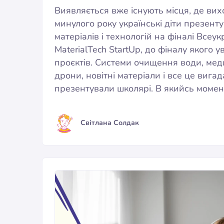
Виявляється вже існують місця, де вихо
минулого року українські діти презентув
матеріалів і технологій на фіналі Всеу
MaterialTech StartUp, до фіналу якого 
проєктів. Системи очищення води, меди
дрони, новітні матеріали і все це вига
презентували школярі. В якийсь моме
Світлана Солдак