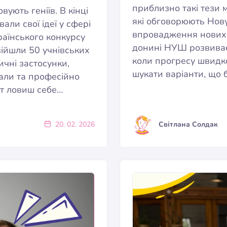
приблизно такі тези м
вують геніїв. В кінці
які обговорюють Нову
али свої ідеї у сфері
впровадження нових с
країнського конкурсу
донині НУШ розвиває
увійшли 50 учнівських
коли прогресу швидк
чні застосунки,
шукати варіанти, що 
дали та професійно
нт ловиш себе…
20. 02. 2026
Світлана Солдак