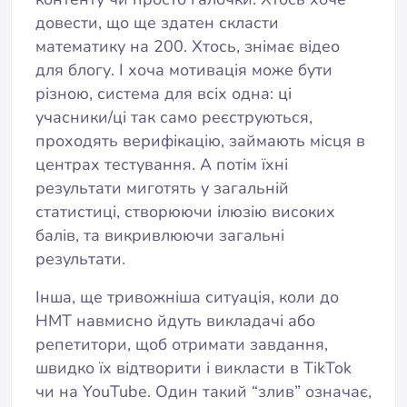
довести, що ще здатен скласти
математику на 200. Хтось, знімає відео
для блогу. І хоча мотивація може бути
різною, система для всіх одна: ці
учасники/ці так само реєструються,
проходять верифікацію, займають місця в
центрах тестування. А потім їхні
результати миготять у загальній
статистиці, створюючи ілюзію високих
балів, та викривлюючи загальні
результати.
Інша, ще тривожніша ситуація, коли до
НМТ навмисно йдуть викладачі або
репетитори, щоб отримати завдання,
швидко їх відтворити і викласти в TikTok
чи на YouTube. Один такий “злив” означає,