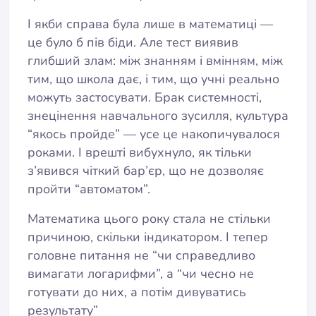
І якби справа була лише в математиці —
це було б пів біди. Але тест виявив
глибший злам: між знанням і вмінням, між
тим, що школа дає, і тим, що учні реально
можуть застосувати. Брак системності,
знецінення навчального зусилля, культура
“якось пройде” — усе це накопичувалося
роками. І врешті вибухнуло, як тільки
з’явився чіткий бар’єр, що не дозволяє
пройти “автоматом”.
Математика цього року стала не стільки
причиною, скільки індикатором. І тепер
головне питання не “чи справедливо
вимагати логарифми”, а “чи чесно не
готувати до них, а потім дивуватись
результату”