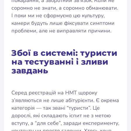
покарання, а зворотний зв’язок. Коли не
соромно не знати, а соромно обманювати.
І поки ми не сформуємо цю культуру,
камери будуть лише фіксувати симптоми
проблеми, але не виправляти причини.
Збої в системі: туристи
на тестуванні і зливи
завдань
Серед реєстрацій на НМТ щороку
з’являються не лише абітурієнти. Є окрема
категорія — так звані “туристи”. Це
дорослі, які складають іспит не з метою
вступу, а “для себе”, заради експерименту,
контенту чи просто галочки. Хтось хоче