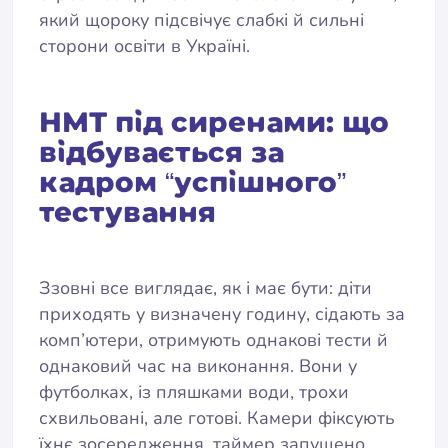
який щороку підсвічує слабкі й сильні
сторони освіти в Україні.
НМТ під сиренами: що
відбувається за
кадром “успішного”
тестування
Ззовні все виглядає, як і має бути: діти
приходять у визначену годину, сідають за
комп’ютери, отримують однакові тести й
однаковий час на виконання. Вони у
футболках, із пляшками води, трохи
схвильовані, але готові. Камери фіксують
їхнє зосередження, таймер запущено.