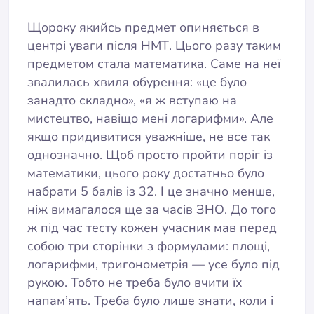
Щороку якийсь предмет опиняється в
центрі уваги після НМТ. Цього разу таким
предметом стала математика. Саме на неї
звалилась хвиля обурення: «це було
занадто складно», «я ж вступаю на
мистецтво, навіщо мені логарифми». Але
якщо придивитися уважніше, не все так
однозначно. Щоб просто пройти поріг із
математики, цього року достатньо було
набрати 5 балів із 32. І це значно менше,
ніж вимагалося ще за часів ЗНО. До того
ж під час тесту кожен учасник мав перед
собою три сторінки з формулами: площі,
логарифми, тригонометрія — усе було під
рукою. Тобто не треба було вчити їх
напам’ять. Треба було лише знати, коли і