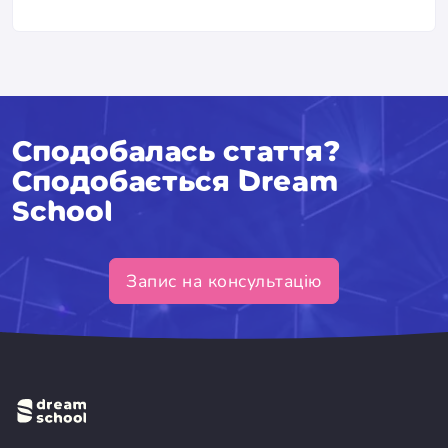
Сподобалась стаття?
Сподобається Dream
School
Запис на консультацію