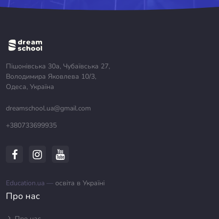
Пішонівська 30а, Чубаївська 27,
Володимира Яковлева 10/3,
Одеса, Україна
dreamschool.ua@gmail.com
+380733699935
Education.ua —
освіта в Україні
Про нас
Про нас