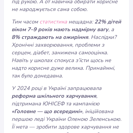
під рукою. А от навичка обирати корисне
не народжується сама собою.
Тим часом
статистика
нещадна:
22% дітей
віком 7–9 років мають надмірну вагу
, а
8% страждають на ожиріння
. Наслідки?
Хронічні захворювання, проблеми з
серцем, діабет, занижена самооцінка.
Навіть у школах спокуса з’їсти щось не
надто корисне дуже велика. Принаймні,
так було донедавна.
У 2024 році в Україні запрацювала
реформа шкільного харчування
,
підтримана ЮНІСЕФ та кампанією
«Головне — що всередині»
, ініційована
першою леді України Оленою Зеленською.
Її мета — зробити здорове харчування не