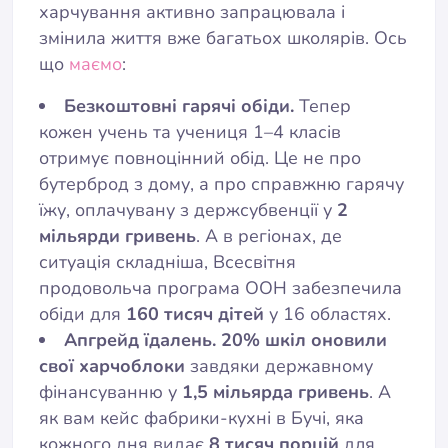
харчування активно запрацювала і
змінила життя вже багатьох школярів. Ось
що
маємо
:
Безкоштовні гарячі обіди.
Тепер
кожен учень та учениця 1–4 класів
отримує повноцінний обід. Це не про
бутерброд з дому, а про справжню гарячу
їжу, оплачувану з держсубвенції у
2
мільярди гривень
​. А в регіонах, де
ситуація складніша, Всесвітня
продовольча програма ООН забезпечила
обіди для
160 тисяч дітей
у 16 областях​​.
Апгрейд їдалень.
20% шкіл оновили
свої харчоблоки
завдяки державному
фінансуванню у
1,5 мільярда гривень
​. А
як вам кейс фабрики-кухні в Бучі, яка
кожного дня видає
8 тисяч порцій
для