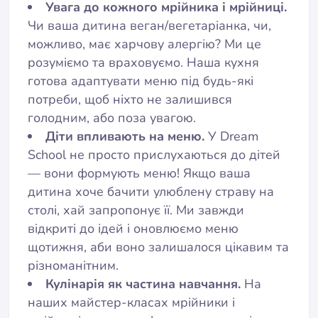
Увага до кожного мрійника і мрійниці.
Чи ваша дитина веган/вегетаріанка, чи,
можливо, має харчову алергію? Ми це
розуміємо та враховуємо. Наша кухня
готова адаптувати меню під будь-які
потреби, щоб ніхто не залишився
голодним, або поза увагою.
Діти впливають на меню.
У Dream
School не просто прислухаються до дітей
— вони формують меню! Якщо ваша
дитина хоче бачити улюблену страву на
столі, хай запропонує її. Ми завжди
відкриті до ідей і оновлюємо меню
щотижня, аби воно залишалося цікавим та
різноманітним.
Кулінарія як частина навчання.
На
наших майстер-класах мрійники і