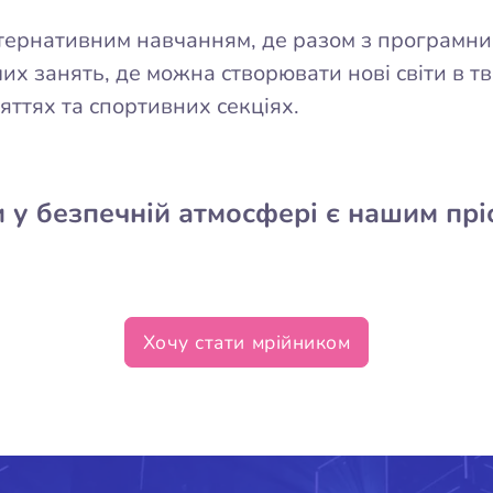
льтернативним навчанням, де разом з програмн
их занять, де можна створювати нові світи в тв
ттях та спортивних секціях.
 у безпечній атмосфері є нашим пр
Хочу стати мрійником