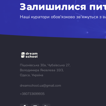
Залишилися пи
Наші куратори обов'язково зв'яжуться з 
Пішонівська 30а, Чубаївська 27,
Володимира Яковлева 10/3,
Одеса, Україна
dreamschool.ua@gmail.com
+380733699935