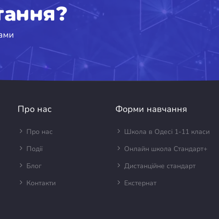
тання?
вами
Про нас
Форми навчання
Про нас
Школа в Одесі 1-11 класи
Події
Онлайн школа Стандарт+
Блог
Дистанційне стандарт
Контакти
Екстернат