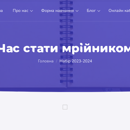
на
Про нас
Форма навчання
Блог
Онлайн каб
Час стати мрійнико
Головна
Набір 2023-2024