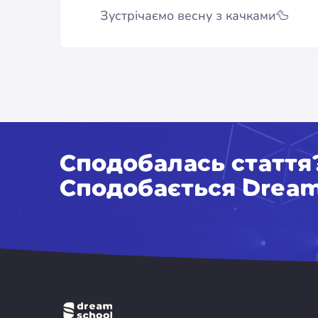
Зустрічаємо весну з качками🦆
Сподобалась стаття
Сподобається Dream