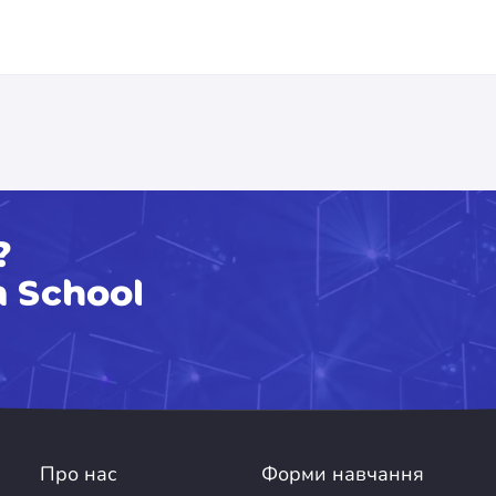
?
 School
Про нас
Форми навчання