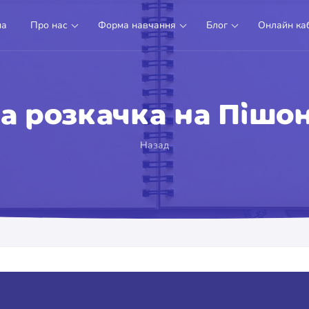
на
Про нас
Форма навчання
Блог
Онлайн каб
а розкачка на Пішон