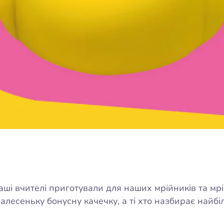
наші вчителі приготували для наших мрійників та мр
малесеньку бонусну качечку, а ті хто назбирає най