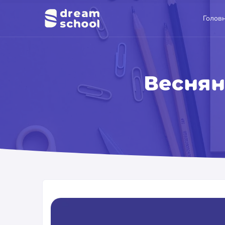
Голов
Веснян