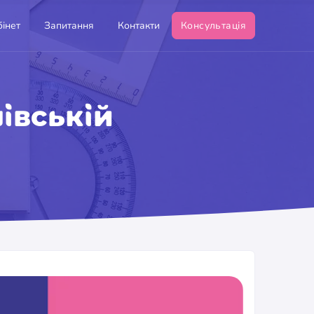
інет
Запитання
Контакти
Консультація
івській