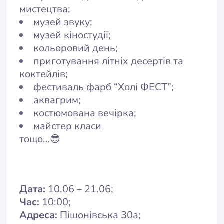
мистецтва;
музей звуку;
музей кіностудії;
кольоровий день;
приготування літніх десертів та
коктейлів;
фестиваль фарб “Холі ФЕСТ”;
аквагрим;
костюмована вечірка;
майстер класи
тощо…😎
Дата:
10.06 – 21.06;
Час:
10:00;
Адреса:
Пішонівська 30а;