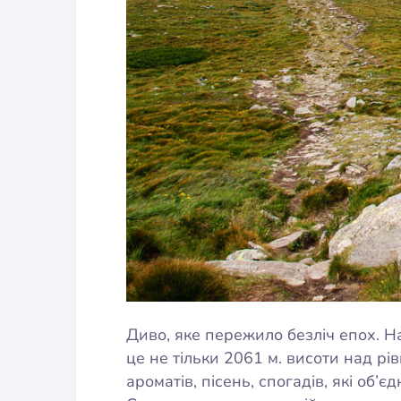
Диво, яке пережило безліч епох. Н
це не тільки 2061 м. висоти над рі
ароматів, пісень, спогадів, які об