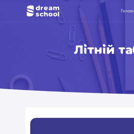
Голов
Літній т