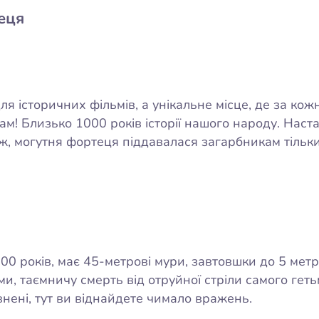
еця
я історичних фільмів, а унікальне місце, де за ко
там! Близько 1000 років історії нашого народу. Наст
ж, могутня фортеця піддавалася загарбникам тільки 
00 років, має 45-метрові мури, завтовшки до 5 метр
ами, таємничу смерть від отруйної стріли самого ге
нені, тут ви віднайдете чимало вражень.