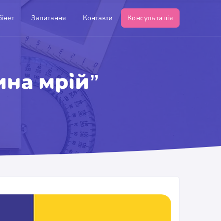
інет
Запитання
Контакти
Консультація
ина мрій”