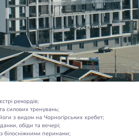
стрі рекордів;
та силових тренувань;
ї йоги з видом на Чорногірських хребет;
данки, обіди та вечері;
ти з білосніжними перинами;