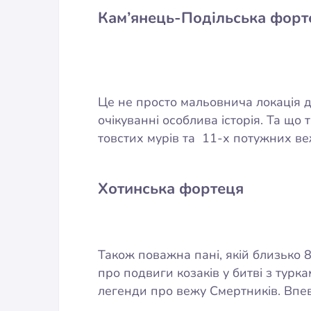
Кам’янець-Подільська форт
Це не просто мальовнича локація дл
очікуванні особлива історія. Та що 
товстих мурів та 11-х потужних ве
Хотинська фортеця
Також поважна пані, якій близько 8
про подвиги козаків у битві з турк
легенди про вежу Смертників. Впев