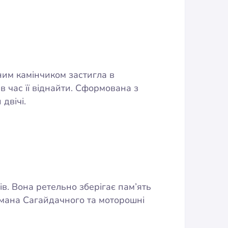
жним камінчиком застигла в
ав час її віднайти. Сформована з
двічі.
ів. Вона ретельно зберігає пам’ять
тьмана Сагайдачного та моторошні