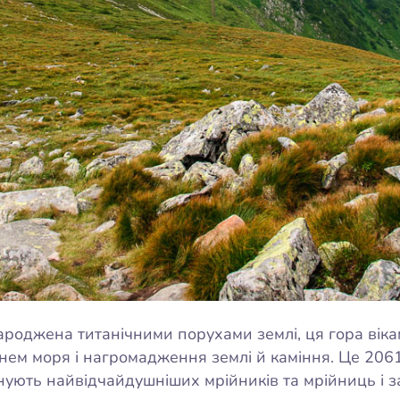
ароджена титанічними порухами землі, ця гора віка
внем моря і нагромадження землі й каміння. Це 206
’єднують найвідчайдушніших мрійників та мрійниць і 