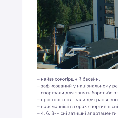
– найвисокогіршній басейн,
– зафіксований у національному реє
– спортзали для занять боротьбою 
– просторі світлі зали для ранково
– найсмачніші в горах cпортивні сні
– 4, 6, 8-місні затишні апартамен