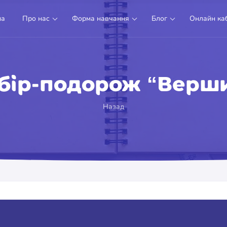
на
Про нас
Форма навчання
Блог
Онлайн каб
абір-подорож “Верш