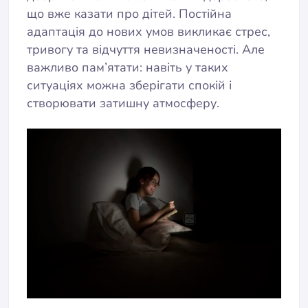
що вже казати про дітей. Постійна
адаптація до нових умов викликає стрес,
тривогу та відчуття невизначеності. Але
важливо пам’ятати: навіть у таких
ситуаціях можна зберігати спокій і
створювати затишну атмосферу.