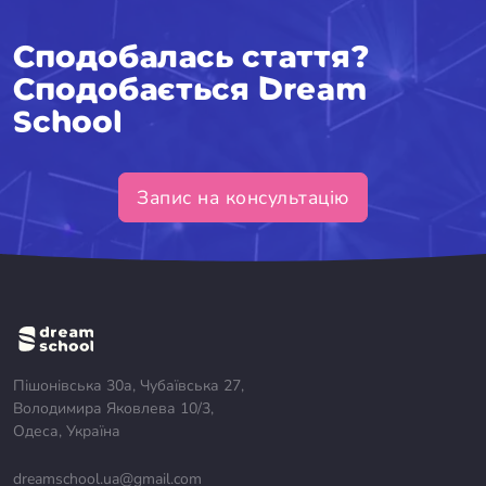
Сподобалась стаття?
Сподобається Dream
School
Запис на консультацію
Пішонівська 30а, Чубаївська 27,
Володимира Яковлева 10/3,
Одеса, Україна
dreamschool.ua@gmail.com