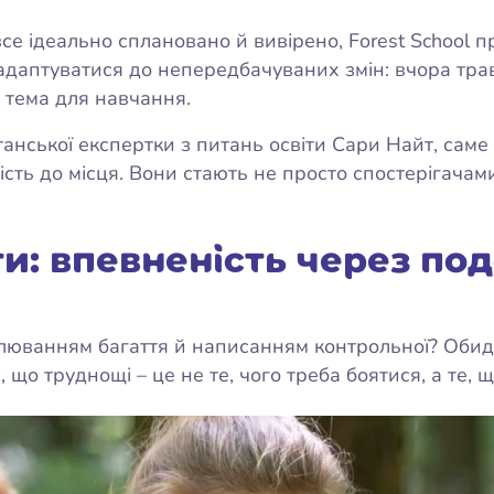
 все ідеально сплановано й вивірено, Forest School
адаптуватися до непередбачуваних змін: вчора трава
а тема для навчання.
анської експертки з питань освіти Сари Найт, саме
ість до місця. Вони стають не просто спостерігача
и: впевненість через по
люванням багаття й написанням контрольної? Обид
, що труднощі – це не те, чого треба боятися, а те, щ