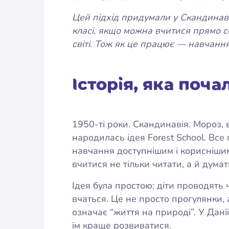
Цей підхід придумали у Скандинаві
класі, якщо можна вчитися прямо се
світі. Тож як це працює — навчан
Історія, яка почал
1950-ті роки. Скандинавія. Мороз, в
народилась ідея Forest School. Все
навчання доступнішим і кориснішим
вчитися не тільки читати, а й думат
Ідея була простою: діти проводять 
вчаться. Це не просто прогулянки, а
означає “життя на природі”. У Дані
їм краще розвиватися.