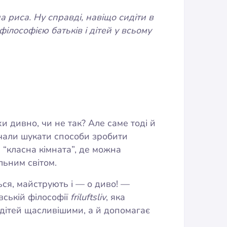
 риса. Ну справді, навіщо сидіти в
ілософією батьків і дітей у всьому
хи дивно, чи не так? Але саме тоді й
почали шукати способи зробити
“класна кімната”, де можна
льним світом.
ься, майструють і — о диво! —
вській філософії
friluftsliv
, яка
 дітей щасливішими, а й допомагає