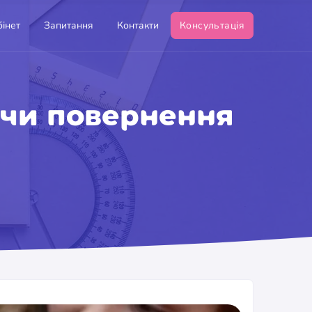
інет
Запитання
Контакти
Консультація
о чи повернення