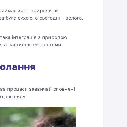
 приймає хаос природи як
 була сухою, а сьогодні – волога,
 така інтеграція з природою
ми, а частиною екосистеми.
долання
ва процеси зазвичай сповнені
о дає силу.