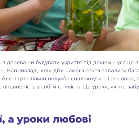
 з дерева чи будувати укриття під дощем – усе це ви
ач. Наприклад, коли діти намагаються запалити бага
Але варто тільки полум’ю спалахнути – і ось вона,
впевненість у собі й стійкість. Це уроки, які не за
ї, а уроки любові