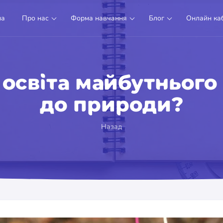
на
Про нас
Форма навчання
Блог
Онлайн каб
– освіта майбутньог
до природи?