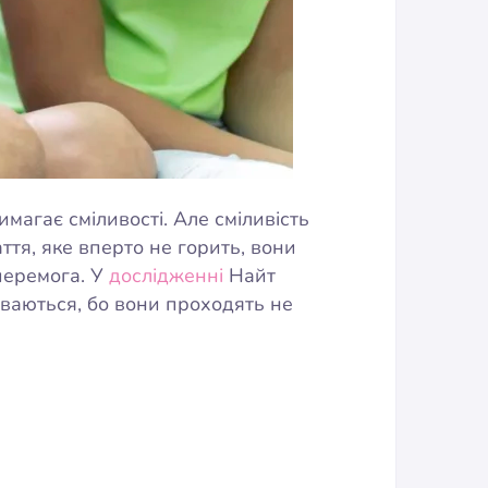
магає сміливості. Але сміливість
ття, яке вперто не горить, вони
 перемога. У
дослідженні
Найт
буваються, бо вони проходять не