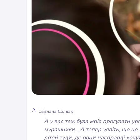
Світлана Солдак
А у вас теж була мрія прогуляти ур
мурашники… А тепер уявіть, що це н
дітей туди, де вони насправді хочу