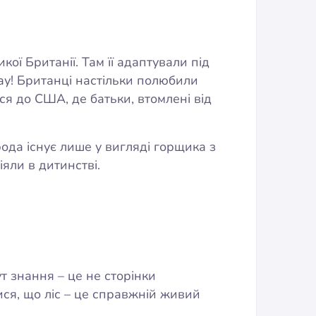
ої Британії. Там її адаптували під
вау! Британці настільки полюбили
ся до США, де батьки, втомлені від
ирода існує лише у вигляді горщика з
іяли в дитинстві.
т знання – це не сторінки
атися, що ліс – це справжній живий