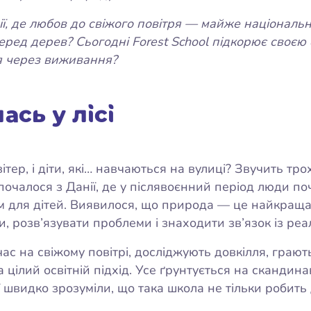
ї, де любов до свіжого повітря — майже національна
ред дерев? Сьогодні Forest School підкорює своєю ф
ня через виживання?
ась у лісі
ітер, і діти, які… навчаються на вулиці? Звучить тро
 почалося з Данії, де у післявоєнний період люди 
 для дітей. Виявилося, що природа — це найкраща 
и, розв’язувати проблеми і знаходити зв’язок із реа
час на свіжому повітрі, досліджують довкілля, грают
 цілий освітній підхід. Усе ґрунтується на скандина
ї швидко зрозуміли, що така школа не тільки робить