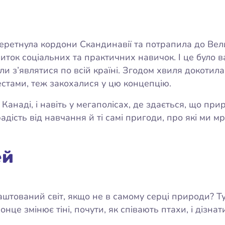
перетнула кордони Скандинавії та потрапила до Велик
виток соціальних та практичних навичок. І це було 
ли з’являтися по всій країні. Згодом хвиля докотила
естами, теж закохалися у цю концепцію.
 в Канаді, і навіть у мегаполісах, де здається, що пр
адість від навчання й ті самі пригоди, про які ми мр
ей
аштований світ, якщо не в самому серці природи? Ту
сонце змінює тіні, почути, як співають птахи, і дізн