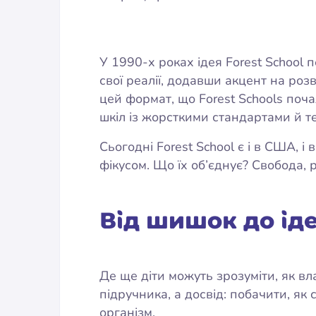
У 1990-х роках ідея Forest School 
свої реалії, додавши акцент на роз
цей формат, що Forest Schools поча
шкіл із жорсткими стандартами й т
Сьогодні Forest School є і в США, і
фікусом. Що їх об’єднує? Свобода, р
Від шишок до ід
Де ще діти можуть зрозуміти, як вл
підручника, а досвід: побачити, як 
організм.