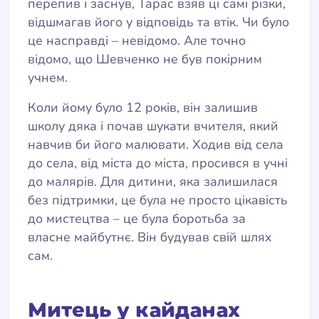
перепив і заснув, Тарас взяв ці самі різки,
відшмагав його у відповідь та втік. Чи було
це насправді – невідомо. Але точно
відомо, що Шевченко не був покірним
учнем.
Коли йому було 12 років, він залишив
школу дяка і почав шукати вчителя, який
навчив би його малювати. Ходив від села
до села, від міста до міста, просився в учні
до малярів. Для дитини, яка залишилася
без підтримки, це була не просто цікавість
до мистецтва – це була боротьба за
власне майбутнє. Він будував свій шлях
сам.
Митець у кайданах