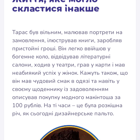
скластися інакше
Тарас був вільним, малював портрети на
замовлення, ілюстрував книги, заробляв
пристойні гроші. Він легко ввійшов у
богемне коло, відвідував літературні
салони, ходив у театри, грав у карти і мав
неабиякий успіх у жінок. Кажуть також, що
він мав чудовий смак в одязі та навіть у
своєму щоденнику із задоволенням
описував покупку модного макінтоша за
100 рублів. На ті часи – це була розкішна
річ, як сьогодні дизайнерське пальто.