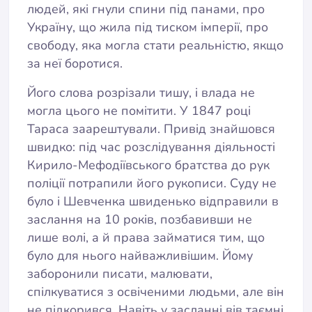
людей, які гнули спини під панами, про
Україну, що жила під тиском імперії, про
свободу, яка могла стати реальністю, якщо
за неї боротися.
Його слова розрізали тишу, і влада не
могла цього не помітити. У 1847 році
Тараса заарештували. Привід знайшовся
швидко: під час розслідування діяльності
Кирило-Мефодіївського братства до рук
поліції потрапили його рукописи. Суду не
було і Шевченка швиденько відправили в
заслання на 10 років, позбавивши не
лише волі, а й права займатися тим, що
було для нього найважливішим. Йому
заборонили писати, малювати,
спілкуватися з освіченими людьми, але він
не підкорився. Навіть у засланні вів таємні