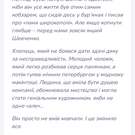
ніби він усе життя був отим самим
кобзарем, що сидів десь у бур’янах і писав
про «лани широкополі». Але якщо копнути
глибше – перед нами зовсім інший
Шевченко.
Хлопець, який не боявся дати здачі дяку
за несправедливість. Молодий чоловік,
який легко розбивав серця панянкам, а
потім гуляв нічним петербургом у модному
макінтоші. Людина, що вміла бути душею
компанії, обожнювала мистецтво і могла
стати геніальним художником, якби не
одне «але»…
Він просто не вмів мовчати. І це змінило
все.