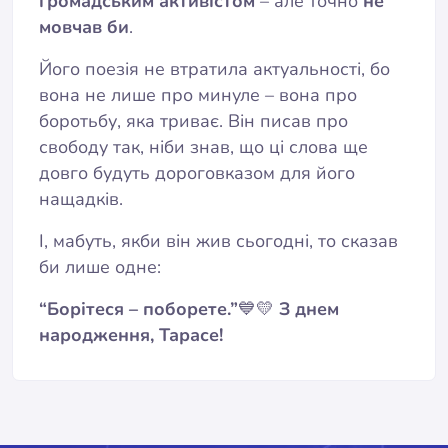
громадським активістом
– але точно
не
мовчав би
.
Його поезія не втратила актуальності, бо
вона не лише про минуле – вона про
боротьбу, яка триває. Він писав про
свободу так, ніби знав, що ці слова ще
довго будуть дороговказом для його
нащадків.
І, мабуть, якби він жив сьогодні, то сказав
би лише одне:
“Борітеся – поборете.”
💙💛
З днем
народження, Тарасе!