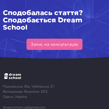
Сподобалась стаття?
Сподобається Dream
School
Запис на консультацію
Пішонівська 30а, Чубаївська 27,
Володимира Яковлева 10/3,
Одеса, Україна
dreamschool.ua@gmail.com