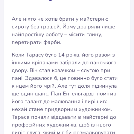
Але ніхто не хотів брати у майстерню
сироту без грошей. Йому довіряли лише
найпростішу роботу – місити глину,
перетирати фарби.
Коли Тарасу було 14 років, його разом з
іншими кріпаками забрали до панського
двору. Він став козачком – слугою при
пані. Здавалося б, це повинно було стати
кінцем його мрій. Але тут доля підкинула
ще один шанс. Пан Енгельгардт помітив
його талант до малювання і вирішив:
нехай стане придворним художником.
Тараса почали віддавати в майстерні до
професійних художників, щоб із нього
виріс слуга, який міг би розмальовувати