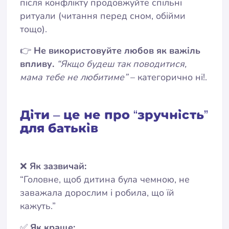
після конфлікту продовжуйте спільні
ритуали (читання перед сном, обійми
тощо).
👉
Не використовуйте любов як важіль
впливу.
“Якщо будеш так поводитися,
мама тебе не любитиме”
– категорично ні!.
Діти – це не про “зручність”
для батьків
❌
Як зазвичай:
“Головне, щоб дитина була чемною, не
заважала дорослим і робила, що їй
кажуть.”
✅
Як краще: