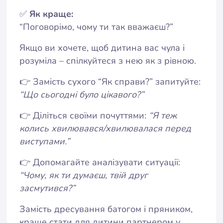
✅
Як краще:
“Поговорімо, чому ти так вважаєш?”
Якщо ви хочете, щоб дитина вас чула і
розуміла – спілкуйтеся з нею як з рівною.
👉 Замість сухого “Як справи?” запитуйте:
“Що сьогодні було цікавого?”
👉 Діліться своїми почуттями:
“Я теж
колись хвилювався/хвилювалася перед
виступами.”
👉 Допомагайте аналізувати ситуації:
“Чому, як ти думаєш, твій друг
засмутився?”
Замість дресування батогом і пряником,
краще стати для дитини партнером у