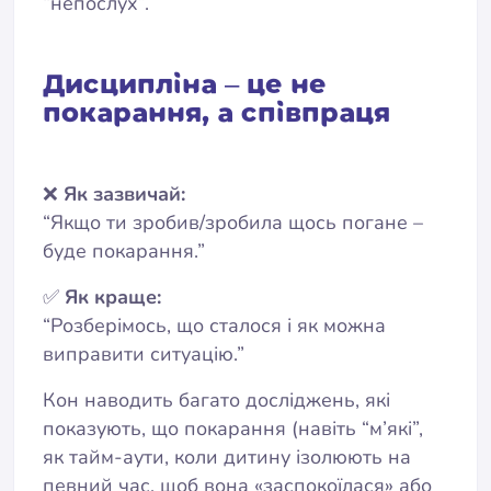
“непослух”.
Дисципліна – це не
покарання, а співпраця
❌
Як зазвичай:
“Якщо ти зробив/зробила щось погане –
буде покарання.”
✅
Як краще:
“Розберімось, що сталося і як можна
виправити ситуацію.”
Кон наводить багато досліджень, які
показують, що покарання (навіть “м’які”,
як тайм-аути, коли дитину ізолюють на
певний час, щоб вона «заспокоїлася» або