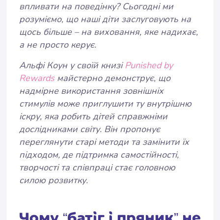
впливати на поведінку? Сьогодні ми
розуміємо, що наші діти заслуговують на
щось більше – на виховання, яке надихає,
а не просто керує.
Альфі Коун у своїй книзі
Punished by
Rewards
майстерно демонструє, що
надмірне використання зовнішніх
стимулів може приглушити ту внутрішню
іскру, яка робить дітей справжніми
дослідниками світу. Він пропонує
переглянути старі методи та замінити їх
підходом, де підтримка самостійності,
творчості та співпраці стає головною
силою розвитку.
Чому “батіг і пряник” не