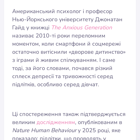
Американський психолог і професор
Нью-Йоркського університету Джонатан
Гайд у книжці
The Anxious Generation
називає 2010-ті роки переломним
моментом, коли смартфони й соцмережі
остаточно витіснили «дворове дитинство»
з іграми й живим спілкуванням. І саме
тоді, за його словами, почався різкий
сплеск депресії та тривожності серед
підлітків, особливо серед дівчат.
Ці спостереження також підтверджується
великим
дослідженням
, опублікованим в
Nature Human Behaviour
у 2025 році, яке
показало: підлітки, що проводять у