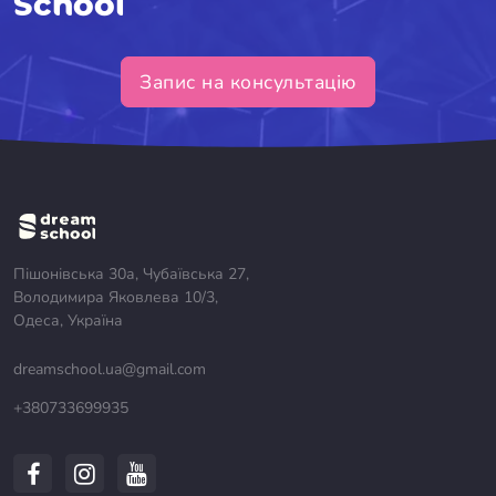
School
Запис на консультацію
Пішонівська 30а, Чубаївська 27,
Володимира Яковлева 10/3,
Одеса, Україна
dreamschool.ua@gmail.com
+380733699935