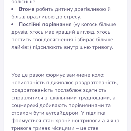
болісніше.
Втома
робить дитину дратівливою й
більш вразливою до стресу.
Постійні порівняння
(«у когось більше
друзів, хтось має кращий вигляд, хтось
постить свої досягнення і збирає більше
лайків») підсилюють внутрішню тривогу.
Усе це разом формує замкнене коло:
невиспаність підживлює роздратованість,
роздратованість послаблює здатність
справлятися зі шкільними труднощами, а
соцмережі добивають порівняннями та
страхом бути аутсайдером. У підлітка
формується стан хронічної тривоги а якщо
тривога триває місяцями – це стає