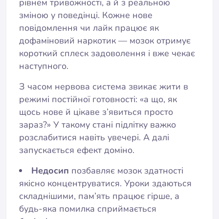
рівнем тривожності, а й з реальною
зміною у поведінці. Кожне нове
повідомлення чи лайк працює як
дофаміновий наркотик — мозок отримує
короткий сплеск задоволення і вже чекає
наступного.
З часом нервова система звикає жити в
режимі постійної готовності: «а що, як
щось нове й цікаве з’явиться просто
зараз?» У такому стані підлітку важко
розслабитися навіть увечері. А далі
запускається ефект доміно.
Недосип
позбавляє мозок здатності
якісно концентруватися. Уроки здаються
складнішими, пам’ять працює гірше, а
будь-яка помилка сприймається