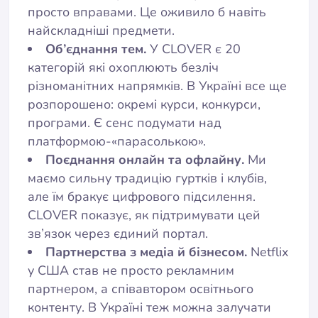
просто вправами. Це оживило б навіть
найскладніші предмети.
Об’єднання тем.
У CLOVER є 20
категорій які охоплюють безліч
різноманітних напрямків. В Україні все ще
розпорошено: окремі курси, конкурси,
програми. Є сенс подумати над
платформою-«парасолькою».
Поєднання онлайн та офлайну.
Ми
маємо сильну традицію гуртків і клубів,
але їм бракує цифрового підсилення.
CLOVER показує, як підтримувати цей
зв’язок через єдиний портал.
Партнерства з медіа й бізнесом.
Netflix
у США став не просто рекламним
партнером, а співавтором освітнього
контенту. В Україні теж можна залучати