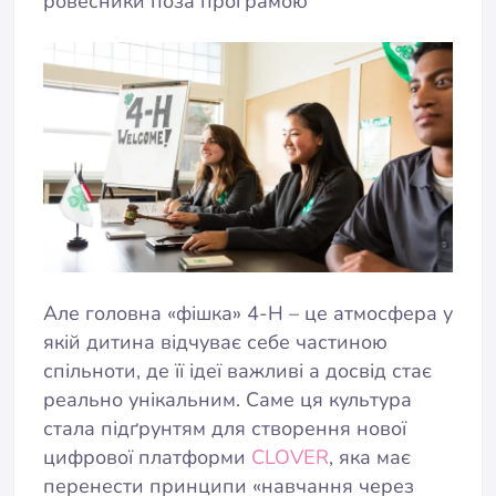
ровесники поза програмою
Але головна «фішка» 4-H – це атмосфера у
якій дитина відчуває себе частиною
спільноти, де її ідеї важливі а досвід стає
реально унікальним. Саме ця культура
стала підґрунтям для створення нової
цифрової платформи
CLOVER
, яка має
перенести принципи «навчання через