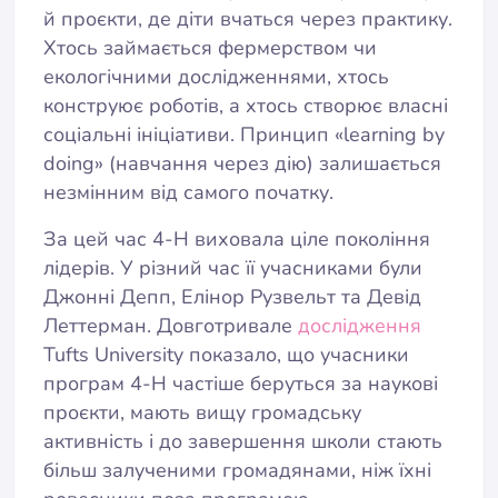
й проєкти, де діти вчаться через практику.
Хтось займається фермерством чи
екологічними дослідженнями, хтось
конструює роботів, а хтось створює власні
соціальні ініціативи. Принцип «learning by
doing» (навчання через дію) залишається
незмінним від самого початку.
За цей час 4-H виховала ціле покоління
лідерів. У різний час її учасниками були
Джонні Депп, Елінор Рузвельт та Девід
Леттерман. Довготривале
дослідження
Tufts University показало, що учасники
програм 4-H частіше беруться за наукові
проєкти, мають вищу громадську
активність і до завершення школи стають
більш залученими громадянами, ніж їхні