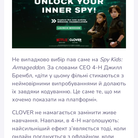
Не випадково вибір пав саме на
Spy Kids:
Armageddon
. За словами CEO 4-H Джилл
Брембл, «діти у цьому фільмі стикаються з
неймовірними випробуваннями й долають
їх завдяки кодуванню. Це саме те, що ми
хочемо показати на платформі».
CLOVER не намагається замінити живе
навчання. Навпаки, в 4-H наголошують:
найсильніший ефект з’являється тоді, коли
онлайн поєднується з офлайном, коли