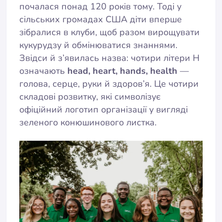
почалася понад 120 років тому. Тоді у
сільських громадах США діти вперше
зібралися в клуби, щоб разом вирощувати
кукурудзу й обмінюватися знаннями.
Звідси й з’явилась назва: чотири літери H
означають
head, heart, hands, health
—
голова, серце, руки й здоров’я. Це чотири
складові розвитку, які символізує
офіційний логотип організації у вигляді
зеленого конюшинового листка.