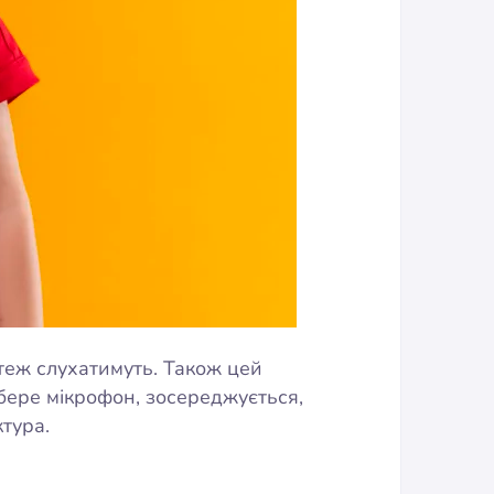
 теж слухатимуть. Також цей
ере мікрофон, зосереджується,
ктура.