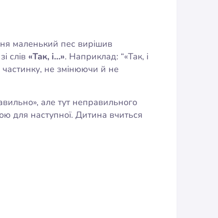
 дня маленький пес вирішив
зі слів
«Так, і…»
. Наприклад: “«Так, і
 частинку, не змінюючи й не
авильно», але тут неправильного
кою для наступної. Дитина вчиться