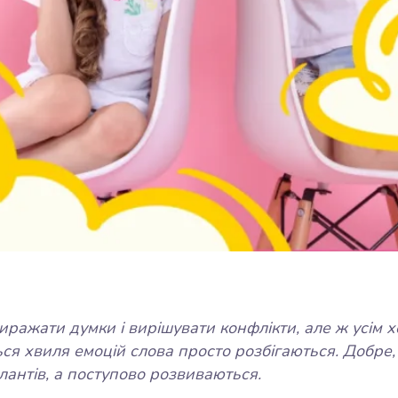
иражати думки і вирішувати конфлікти, але ж усім х
ься хвиля емоцій слова просто розбігаються. Добре,
лантів, а поступово розвиваються.