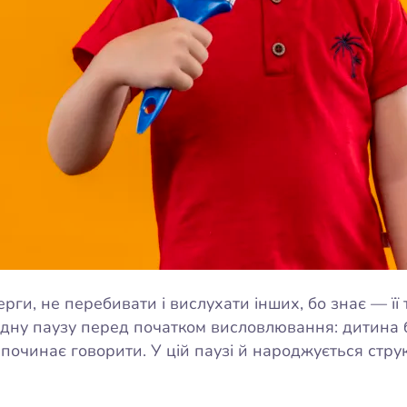
рги, не перебивати і вислухати інших, бо знає — її
ну паузу перед початком висловлювання: дитина б
і починає говорити. У цій паузі й народжується стру