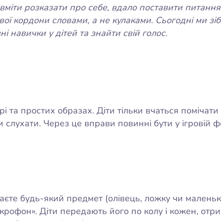
 вміти розказати про себе, вдало поставити питання 
вої кордони словами, а не кулаками. Сьогодні ми зібр
 навички у дітей та знайти свій голос.
грі та простих образах. Діти тільки вчаться помічати
и слухати. Через це вправи повинні бути у ігровій ф
аєте будь-який предмет (олівець, ложку чи маленьк
ікрофон». Діти передають його по колу і кожен, отр