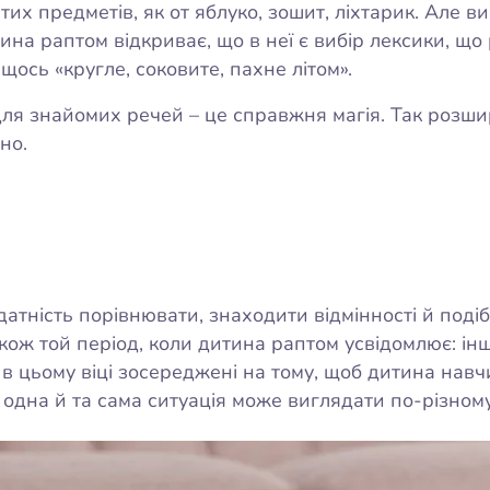
их предметів, як от яблуко, зошит, ліхтарик. Але в
а раптом відкриває, що в неї є вибір лексики, що 
 щось «кругле, соковите, пахне літом».
 для знайомих речей – це справжня магія. Так розш
но.
датність порівнювати, знаходити відмінності й поді
акож той період, коли дитина раптом усвідомлює: ін
и в цьому віці зосереджені на тому, щоб дитина нав
о одна й та сама ситуація може виглядати по-різно