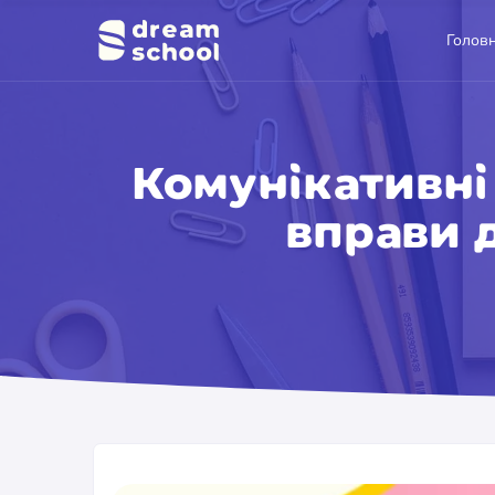
Голов
Комунікативні 
вправи д