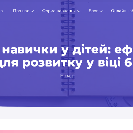
на
Про нас
Форма навчання
Блог
Онлайн каб
навички у дітей: еф
ля розвитку у віці 6