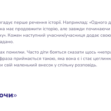
вигадує перше речення історії. Наприклад: «Одного
ина має продовжити історію, але завжди починаючи 
аху». Кожен наступний учасник/учасниця додає свою
гадано.
ах помилки. Часто діти бояться сказати щось «непр
 фраза приймається такою, яка вона є і стає цеглин
и свій маленький внесок у спільну розповідь.
ючи»