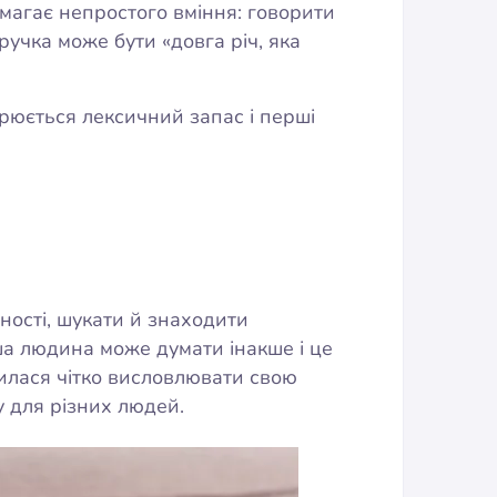
имагає непростого вміння: говорити
ручка може бути «довга річ, яка
ирюється лексичний запас і перші
бності, шукати й знаходити
ша людина може думати інакше і це
чилася чітко висловлювати свою
му для різних людей.