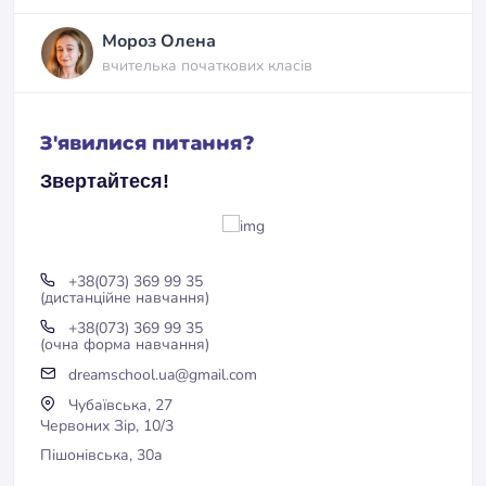
Мороз Олена
вчителька початкових класів
Валевський В’ячеслав
З'явилися питання?
вчитель проєктування та ліплення
Звертайтеся!
+38(073) 369 99 35
(дистанційне навчання)
+38(073) 369 99 35
(очна форма навчання)
dreamschool.ua@gmail.com
Чубаївська, 27
Червоних Зір, 10/3
Пішонівська, 30а