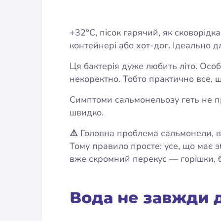
+32°C, пісок гарячий, як сковорідк
контейнері або хот-дог. Ідеально д
Ця бактерія дуже любить літо. Особ
некоректно. Тобто практично все, 
Симптоми сальмонельозу геть не пр
швидко.
⚠️
Головна проблема сальмонели, во
Тому правило просте: усе, що має з
вже скромний перекус — горішки, б
Вода не завжди 