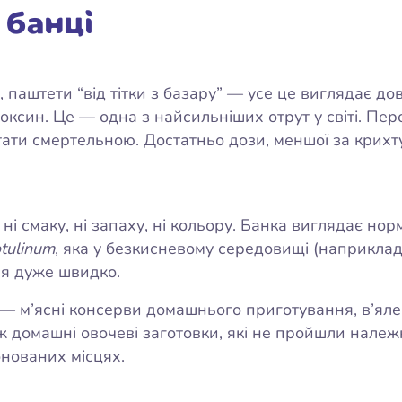
 банці
паштети “від тітки з базару” — усе це виглядає дов
токсин. Це — одна з найсильніших отрут у світі. Пе
тати смертельною. Достатньо дози, меншої за крихт
 ні смаку, ні запаху, ні кольору. Банка виглядає но
otulinum
, яка у безкисневому середовищі (наприклад,
ся дуже швидко.
— м’ясні консерви домашнього приготування, в’яле
ж домашні овочеві заготовки, які не пройшли належн
онованих місцях.