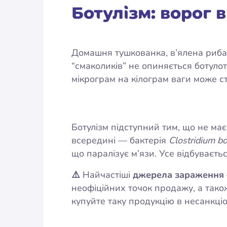
Ботулізм: ворог в
Домашня тушкованка, в’ялена риба, 
“смаколиків” не опиняється ботуло
мікрограм на кілограм ваги може с
Ботулізм підступний тим, що не має
всередині — бактерія
Clostridium b
що паралізує м’язи. Усе відбуваєть
⚠️
Найчастіші
джерела зараження
неофіційних точок продажу, а тако
купуйте таку продукцію в несанкці