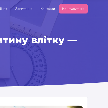
інет
Запитання
Контакти
Консультація
итину влітку —