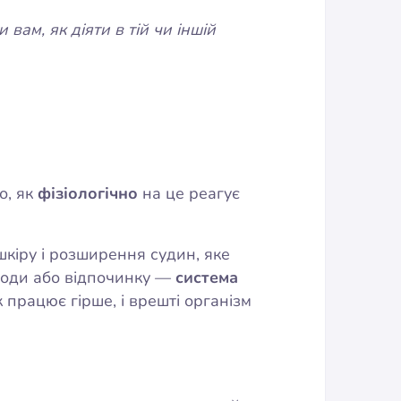
вам, як діяти в тій чи іншій
о, як
фізіологічно
на це реагує
шкіру і розширення судин, яке
 води або відпочинку —
система
 працює гірше, і врешті організм