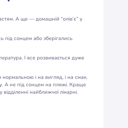
астям. А ще — домашній “олів’є” у
сь під сонцем або зберігались
пература. І все розвивається дуже
нормальною і на вигляд, і на смак.
у. А не під сонцем на пляжі. Краще
відділенні найближчої лікарні.