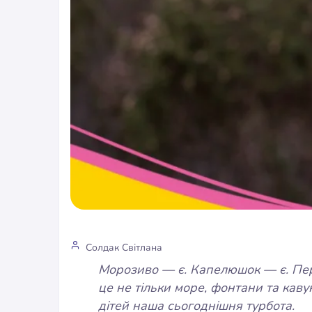
Солдак Світлана
Морозиво — є. Капелюшок — є. Пере
це не тільки море, фонтани та каву
дітей наша сьогоднішня турбота.