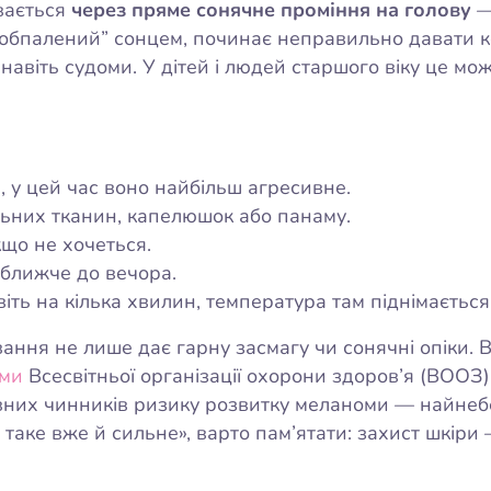
вається
через пряме сонячне проміння на голову
—
и “обпалений” сонцем, починає неправильно давати к
 навіть судоми. У дітей і людей старшого віку це м
, у цей час воно найбільш агресивне.
льних тканин, капелюшок або панаму.
кщо не хочеться.
 ближче до вечора.
іть на кілька хвилин, температура там піднімаєтьс
ння не лише дає гарну засмагу чи сонячні опіки. В
ми
Всесвітньої організації охорони здоров’я (ВООЗ)
овних чинників ризику розвитку меланоми — найнебе
 таке вже й сильне», варто пам’ятати: захист шкіри 