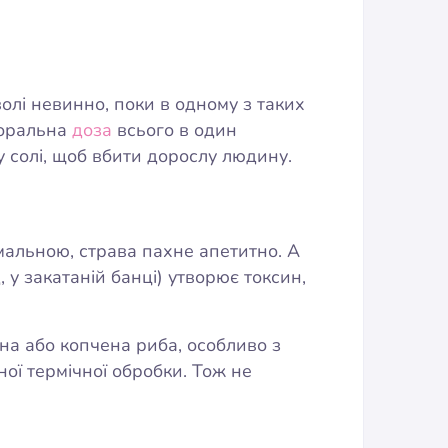
олі невинно, поки в одному з таких
роральна
доза
всього в один
у солі, щоб вбити дорослу людину.
рмальною, страва пахне апетитно. А
 у закатаній банці) утворює токсин,
на або копчена риба, особливо з
ої термічної обробки. Тож не