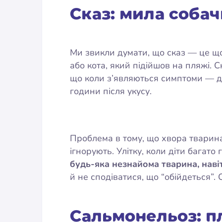
Сказ: мила соба
Ми звикли думати, що сказ — це щос
або кота, який підійшов на пляжі. 
що коли з’являються симптоми — до
години після укусу.
Проблема в тому, що хвора тварина 
ігнорують. Улітку, коли діти багато
будь-яка незнайома тварина, нав
й не сподіватися, що “обійдеться”. 
Сальмонельоз: п