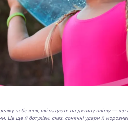
ліку небезпек, які чатують на дитину влітку — ще н
ни. Це ще й ботулізм, сказ, сонячні удари й морози