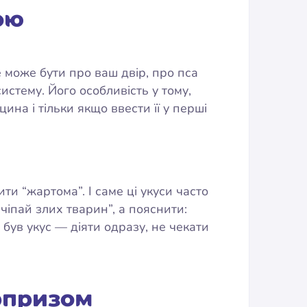
ою
е може бути про ваш двір, про пса
истему. Його особливість у тому,
на і тільки якщо ввести її у перші
и “жартома”. І саме ці укуси часто
 чіпай злих тварин”, а пояснити:
 був укус — діяти одразу, не чекати
рпризом