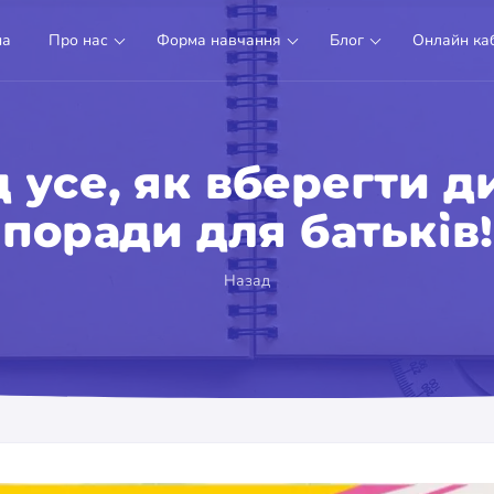
на
Про нас
Форма навчання
Блог
Онлайн каб
 усе, як вберегти д
поради для батьків!