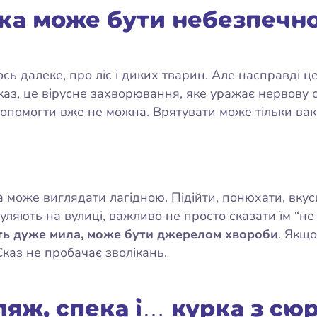
чка може бути небезпечн
ь далеке, про ліс і диких тварин. Але насправді ц
Сказ, це вірусне захворювання, яке уражає нервову с
помогти вже не можна. Врятувати може тільки вакци
може виглядати лагідною. Підійти, понюхати, вкусит
 гуляють на вулиці, важливо не просто сказати їм “не
іть дуже мила, може бути джерелом хвороби
. Якщо
Сказ не пробачає зволікань.
ляж, спека і… курка з сю