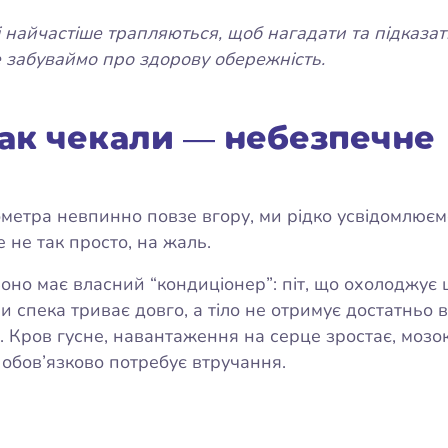
і найчастіше трапляються, щоб нагадати та підказати 
не забуваймо про здорову обережність.
так чекали — небезпечне
мометра невпинно повзе вгору, ми рідко усвідомлюєм
е не так просто, на жаль.
оно має власний “кондиціонер”: піт, що охолоджує 
и спека триває довго, а тіло не отримує достатньо
. Кров гусне, навантаження на серце зростає, мозок
 обов’язково потребує втручання.