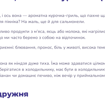
а, і ось вона — ароматна курочка-гриль, що пахне щ
ля пікніка? На жаль, ще й для сальмонели.
ливо продукти з м’яса, яєць або молока, які нагріли
що ми часто беремо з собою на відпочинок.
иємні: блювання, пронос, біль у животі, висока тем
на як ніндзя дуже тиха. Їжа може здаватися цілком 
берігатися в холодильнику, має бути в холодильник
анан чи домашнє печиво, ніж вечір у приймальному 
дружня