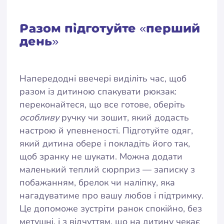
Разом підготуйте «перший
день»
Напередодні ввечері виділіть час, щоб
разом із дитиною спакувати рюкзак:
переконайтеся, що все готове, оберіть
особливу
ручку чи зошит, який додасть
настрою й упевненості. Підготуйте одяг,
який дитина обере і покладіть його так,
щоб зранку не шукати. Можна додати
маленький теплий сюрприз — записку з
побажанням, брелок чи наліпку, яка
нагадуватиме про вашу любов і підтримку.
Це допоможе зустріти ранок спокійно, без
метушні, і з відчуттям, що на дитину чекає