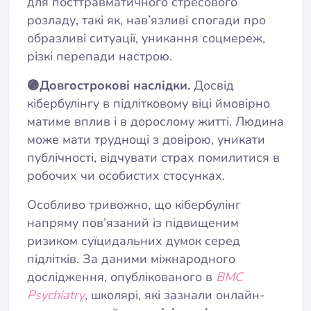
для посттравматичного стресового
розладу, такі як, нав’язливі спогади про
образливі ситуації, уникання соцмереж,
різкі перепади настрою.
🟣Довгострокові наслідки.
Досвід
кібербулінгу в підлітковому віці ймовірно
матиме вплив і в дорослому житті. Людина
може мати труднощі з довірою, уникати
публічності, відчувати страх помилитися в
робочих чи особистих стосунках.
Особливо тривожно, що кібербулінг
напряму пов’язаний із підвищеним
ризиком суїцидальних думок серед
підлітків. За даними міжнародного
дослідження, опублікованого в
BMC
Psychiatry
, школярі, які зазнали онлайн-