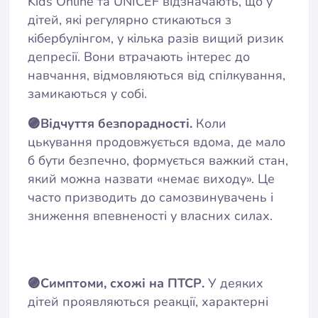
Kids Online та UNICEF відзначають, що у
дітей, які регулярно стикаються з
кібербулінгом, у кілька разів вищий ризик
депресії. Вони втрачають інтерес до
навчання, відмовляються від спілкування,
замикаються у собі.
🟣Відчуття безпорадності.
Коли
цькування продовжується вдома, де мало
б бути безпечно, формується важкий стан,
який можна назвати «немає виходу». Це
часто призводить до самозвинувачень і
зниження впевненості у власних силах.
🟣Симптоми, схожі на ПТСР.
У деяких
дітей проявляються реакції, характерні