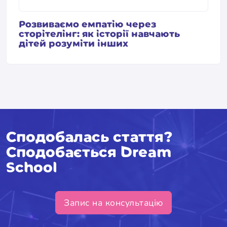
Розвиваємо емпатію через
сторітелінг: як історії навчають
дітей розуміти інших
Сподобалась стаття?
Сподобається Dream
School
Запис на консультацію