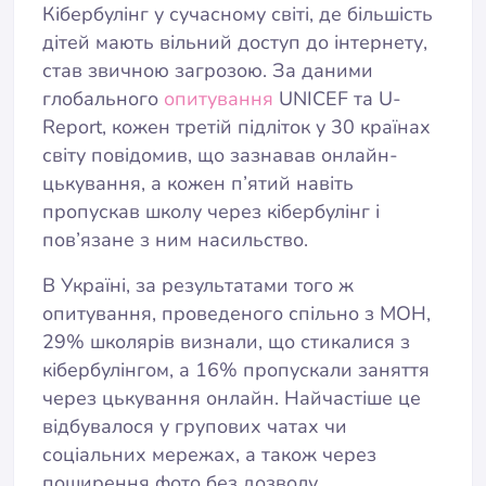
Кібербулінг у сучасному світі, де більшість
дітей мають вільний доступ до інтернету,
став звичною загрозою. За даними
глобального
опитування
UNICEF та U-
Report, кожен третій підліток у 30 країнах
світу повідомив, що зазнавав онлайн-
цькування, а кожен п’ятий навіть
пропускав школу через кібербулінг і
пов’язане з ним насильство.
В Україні, за результатами того ж
опитування, проведеного спільно з МОН,
29% школярів визнали, що стикалися з
кібербулінгом, а 16% пропускали заняття
через цькування онлайн. Найчастіше це
відбувалося у групових чатах чи
соціальних мережах, а також через
поширення фото без дозволу.