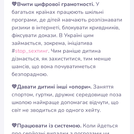
💛Вчити цифрової грамотності.
У
багатьох країнах працюють шкільні
програми, де дітей навчають розпізнавати
ризики в інтернеті, блокувати кривдників,
фіксувати докази. В Україні цим
займається, зокрема, ініціатива
#
stop_sexтинг
. Чим раніше дитина
дізнається, як захиститися, тим менше
шансів, що вона почуватиметься
безпорадною.
💛Давати дитині інші «опори».
Заняття
спортом, гуртки, дружнє середовище поза
школою найкраще допомагає відчути, що
світ не зводиться до одного хейту.
💛Працювати із системою.
Коли йдеться
про серйозні випадки з погрозами чи