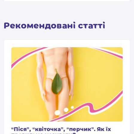
Pекомендовані статті
“Піся”, “квіточка”, “перчик”. Як їх