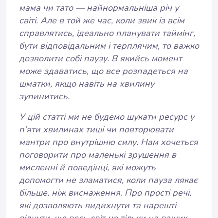
мама чи тато — найнормальніша річ у
світі. Але в той же час, коли звик із всім
справлятись, ідеально планувати таймінг,
бути відповідальним і терплячим, то важко
дозволити собі паузу. В якийсь момент
може здаватись, що все розпадеться на
шматки, якщо навіть на хвилину
зупинитись.
У цій статті ми не будемо шукати ресурс у
п’яти хвилинах тиші чи повторювати
мантри про внутрішню силу. Нам хочеться
поговорити про маленькі зрушення в
мисленні й поведінці, які можуть
допомогти не зламатися, коли пауза лякає
більше, ніж виснаження. Про прості речі,
які дозволяють видихнути та нарешті
відчути, що весь світ не тільки на ваших