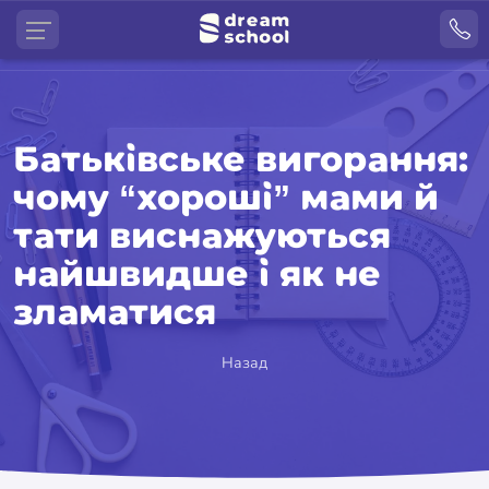
Батьківське вигорання:
чому “хороші” мами й
тати виснажуються
найшвидше і як не
зламатися