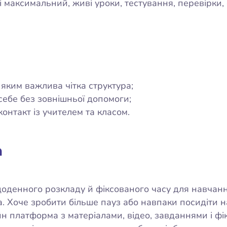
 максимальний, живі уроки, тестування, перевірки, с
 яким важлива чітка структура;
себе без зовнішньої допомоги;
онтакт із учителем та класом.
а
 щоденного розкладу й фіксованого часу для навчан
а. Хоче зробити більше пауз або навпаки посидіти
йн платформа з матеріалами, відео, завданнями і ф