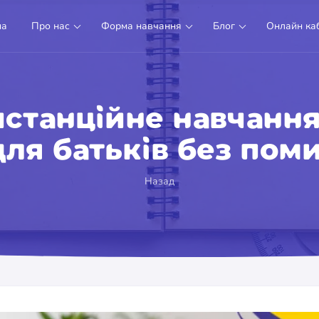
на
Про нас
Форма навчання
Блог
Онлайн каб
истанційне навчання
для батьків без поми