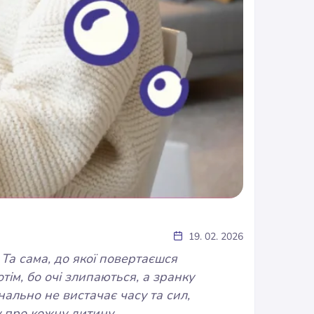
19. 02. 2026
Та сама, до якої повертаєшся
тім, бо очі злипаються, а зранку
нально не вистачає часу та сил,
у про кожну дитину.