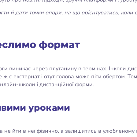
ти й дати точки опори, на що орієнтуватись, коли 
еслимо формат
воги виникає через плутанину в термінах. Інколи 
 ж є екстернат і отут голова може піти обертом. Том
онлайн-школи і дистанційної форми.
ивими уроками
 не йти в неї фізично, а залишитись в улюбленому 