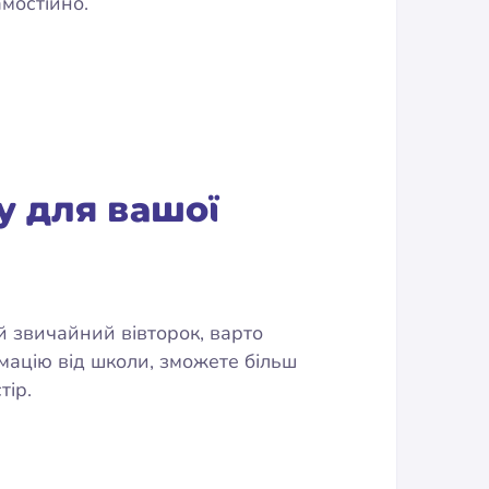
амостійно.
у для вашої
й звичайний вівторок, варто
рмацію від школи, зможете більш
тір.