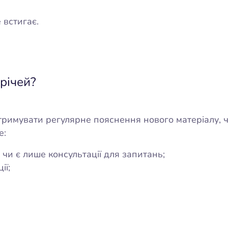
 встигає.
річей?
отримувати регулярне пояснення нового матеріалу, 
е:
чи є лише консультації для запитань;
ії;