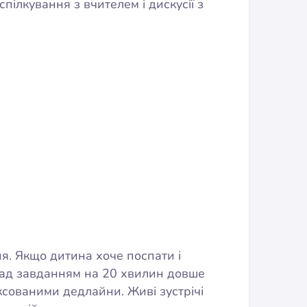
пілкування з вчителем і дискусії з
ня. Якщо дитина хоче поспати і
 над завданням на 20 хвилин довше
іксованими дедлайни. Живі зустрічі