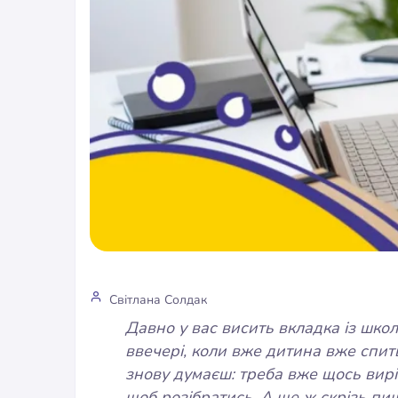
Світлана Солдак
Давно у вас висить вкладка із шко
ввечері, коли вже дитина вже спить
знову думаєш: треба вже щось виріш
щоб розібратись. А ще ж скрізь пиш