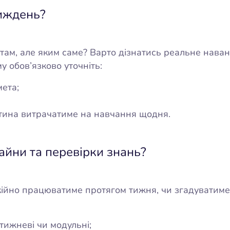
тиждень?
там, але яким саме? Варто дізнатись реальне наван
у обов’язково уточніть:
мета;
дитина витрачатиме на навчання щодня.
айни та перевірки знань?
кійно працюватиме протягом тижня, чи згадуватиме 
тижневі чи модульні;