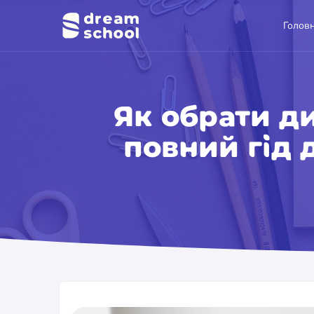
Голов
Як обрати д
повний гід 