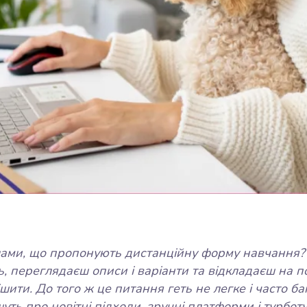
лами, що пропонують дистанційну форму навчання? 
, переглядаєш описи і варіанти та відкладаєш на по
ити. До того ж це питання геть не легке і часто ба
уть про новітні підходи, зручні платформи і турбот