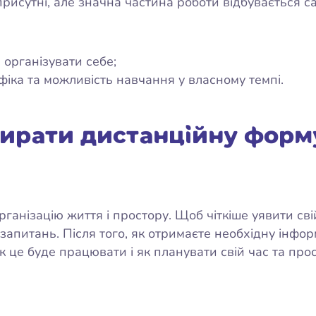
присутні, але значна частина роботи відбувається с
 організувати себе;
фіка та можливість навчання у власному темпі.
ирати дистанційну форм
ганізацію життя і простору. Щоб чіткіше уявити сві
запитань. Після того, як отримаєте необхідну інфо
як це буде працювати і як планувати свій час та прос