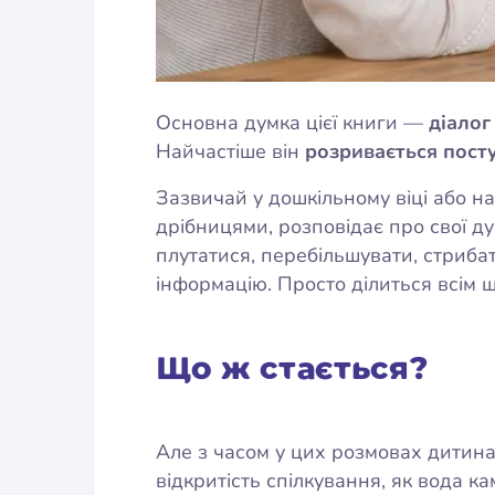
Основна думка цієї книги —
діалог
Найчастіше він
розривається пост
Зазвичай у дошкільному віці або н
дрібницями, розповідає про свої д
плутатися, перебільшувати, стрибати
інформацію. Просто ділиться всім що
Що ж стається?
Але з часом у цих розмовах дитин
відкритість спілкування, як вода к