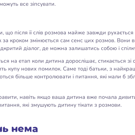
 можуть все зіпсувати.
 що після її слів розмова майже завжди рухається в
к за кроком змінюється сам сенс цих розмов. Вони 
відкритий діалог, де можна залишатись собою і спіл
ся на етап коли дитина дорослішає, стикається зі 
бить купу нових помилок. Саме тоді батьки, з найкр
ються більше контролювати і питання, які мали б 
вити, навіть якщо ваша дитина вже почала дивитис
итання, які змушують дитину тікати з розмови.
нь нема