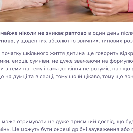
 майже ніколи не зникає раптово
в один день після
упово
, у щоденних абсолютно звичних, типових роз
а початку шкільного життя дитина ще говорить відкр
умки, емоції, сумніви, не дуже зважаючи на формул
 з теми на тему і сама до кінця не розуміє, навіщо 
 на думці та в серці, тому що їй цікаво, тому що вон
а може отримувати не дуже приємний досвід, що бу
амінь. Це можуть бути окремі дрібні зауваження або 