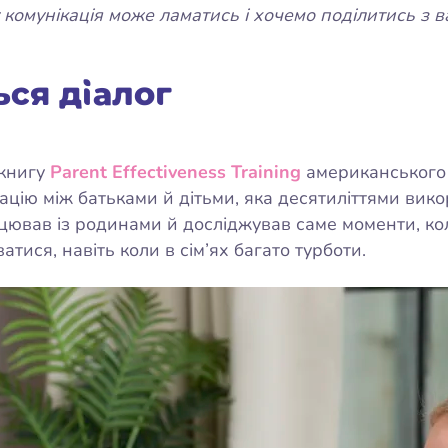
 комунікація може ламатись і хочемо поділитись з 
ься діалог
 книгу
Parent Effectiveness Training
американського 
ацію між батьками й дітьми, яка десятиліттями викор
рацював із родинами й досліджував саме моменти, ко
ися, навіть коли в сім’ях багато турботи.