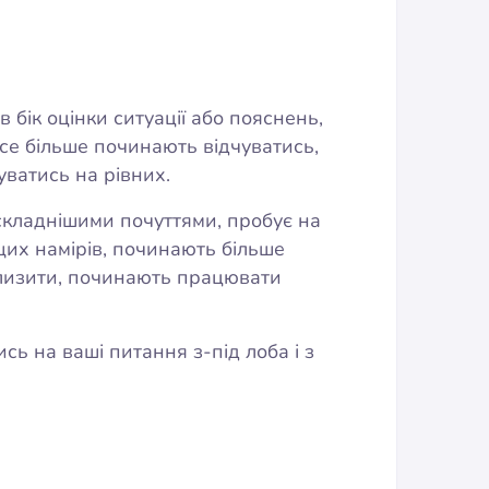
 бік оцінки ситуації або пояснень,
все більше починають відчуватись,
куватись на рівних.
складнішими почуттями, пробує на
ащих намірів, починають більше
зблизити, починають працювати
ь на ваші питання з-під лоба і з