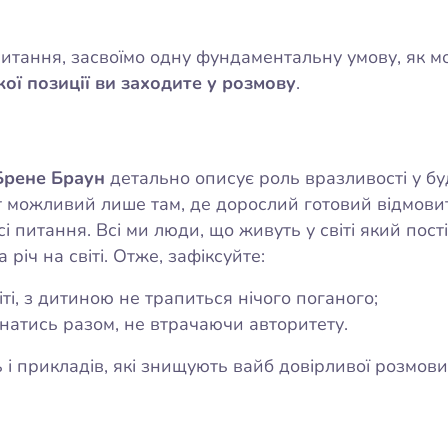
итання, засвоїмо одну фундаментальну умову, як м
кої позиції ви заходите у розмову
.
Брене Браун
детально описує роль вразливості у бу
 можливий лише там, де дорослий готовий відмовит
сі питання. Всі ми люди, що живуть у світі який пост
річ на світі. Отже, зафіксуйте:
ті, з дитиною не трапиться нічого поганого;
знатись разом, не втрачаючи авторитету.
 і прикладів, які знищують вайб довірливої розмови