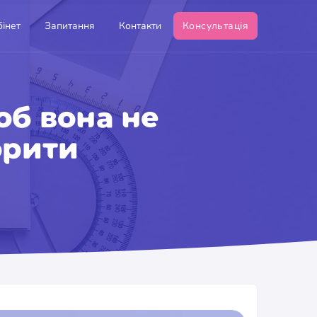
інет
Запитання
Контакти
Консультація
об вона не
орити