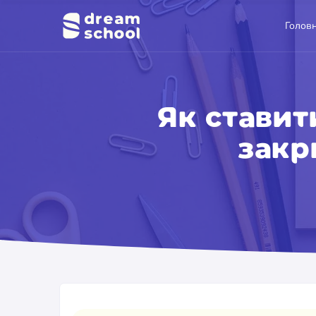
Голов
Як ставит
закр