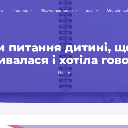
на
Про нас
Форма навчання
Блог
Онлайн каб
и питання дитині, щ
ивалася і хотіла гов