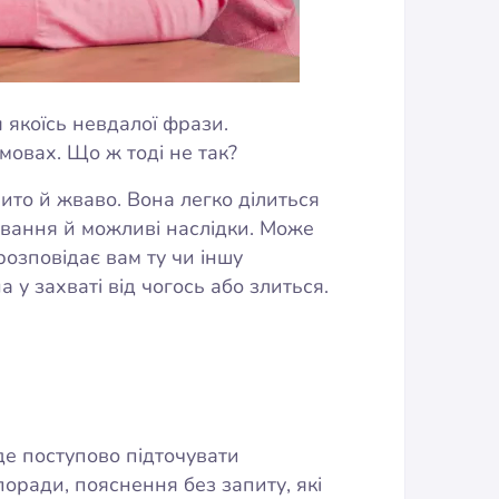
 якоїсь невдалої фрази.
мовах. Що ж тоді не так?
ито й жваво. Вона легко ділиться
ювання й можливі наслідки. Може
розповідає вам ту чи іншу
а у захваті від чогось або злиться.
де поступово підточувати
поради, пояснення без запиту, які