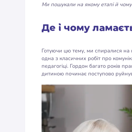
Ми пошукали на якому етапі й чому
Де і чому ламаєт
Готуючи цю тему, ми спиралися на
одна з класичних робіт про комунік
педагогіці. Гордон багато років п
дитиною починає поступово руйнуват