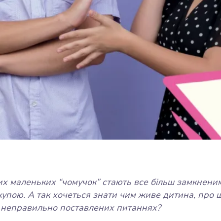
тих маленьких “чомучок” стають все більш замкненим
скупою. А так хочеться знати чим живе дитина, про 
у неправильно поставлених питаннях?