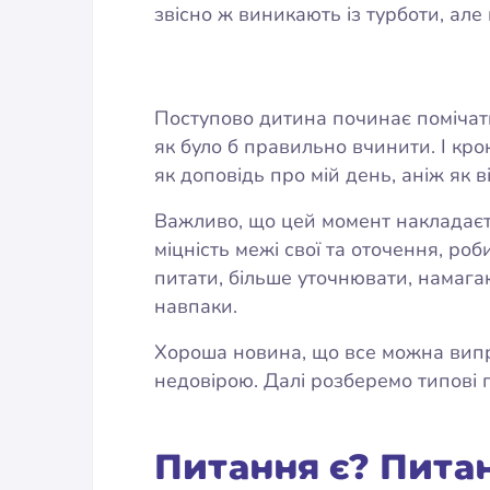
звісно ж виникають із турботи, але
Поступово дитина починає помічати,
як було б правильно вчинити. І кро
як доповідь про мій день, аніж як 
Важливо, що цей момент накладаєть
міцність межі свої та оточення, ро
питати, більше уточнювати, намага
навпаки.
Хороша новина, що все можна випра
недовірою. Далі розберемо типові п
Питання є? Пита